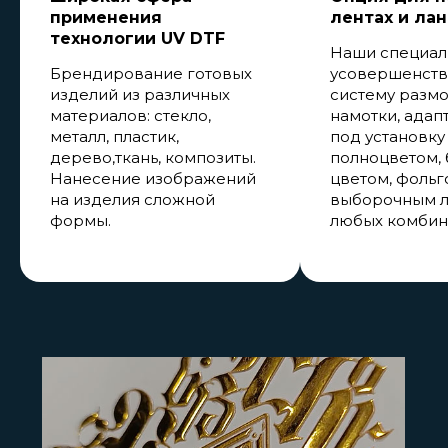
применения
лентах и ла
технологии UV DTF
Наши специал
Брендирование готовых
усовершенств
изделий из различных
систему размо
материалов: стекло,
намотки, адап
металл, пластик,
под установку 
дерево,ткань, композиты.
полноцветом,
Нанесение изображений
цветом, фольг
на изделия сложной
выборочным л
формы.
любых комбин