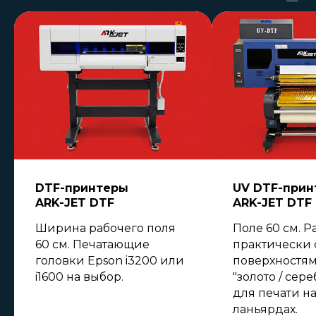
DTF-принтеры
UV DTF-прин
ARK-JET DTF
ARK-JET DTF
Ширина рабочего поля
Поле 60 см. Р
60 см. Печатающие
практически
головки Epson i3200 или
поверхностям
i1600 на выбор.
"золото / сер
для печати на
ланьярдах.